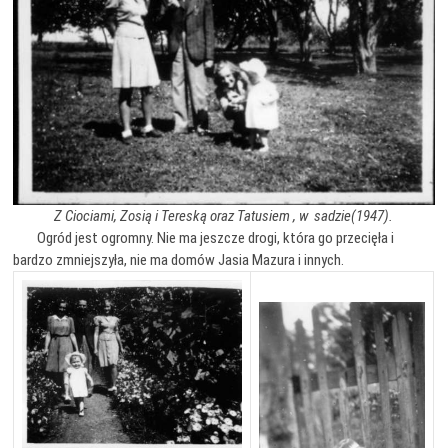
Z Ciociami, Zosią i Tereską oraz Tatusiem , w sadzie(1947).
Ogród jest ogromny. Nie ma jeszcze drogi, która go przecięła i
bardzo zmniejszyła, nie ma domów Jasia Mazura i innych.