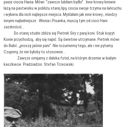
pasie ciocia Hania. Mówi: ”zawsze lubiłam bydło” . Inne krowy leniwie
łażą na pastwisku w pobliżu starej lipy, ciocia swoje trzyma na łańcuchu
i wybiera dla nich najlepsze miejsca. Myślałam jak inne krowy , miedzy
innymi najładniejsze : Wisnia i Pisanka, muszą tym od cioci Hani
zazdrościć…
Do starej studni zbliża się Pietrek Siry z parą koni. Stuk kopyt.
Konie przychodzą, aby się napić. Są świetnie utrzymane. Pietrek mówi
do Babć: „proszę jaśnie pani”. Nie rozumiemy tego, ale i nie pytamy.
Czujemy, że nie byłoby to stosowne…
Zawsze omijamy z daleka fotel, na którym drzemie w białym
kaszkiecie Pradziadzio Stefan Trzecieski.