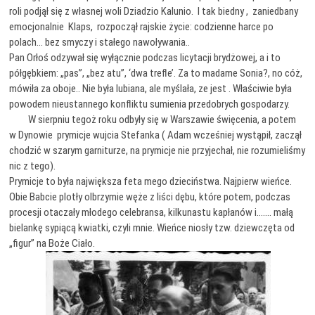
roli podjął się z własnej woli Dziadzio Kalunio. I tak biedny , zaniedbany
emocjonalnie Klaps, rozpoczął rajskie życie: codzienne harce po
polach… bez smyczy i stałego nawoływania..
Pan Orłoś odzywał się wyłącznie podczas licytacji brydżowej, a i to
półgębkiem: „pas”, „bez atu”, ‘dwa trefle’. Za to madame Sonia?, no cóż,
mówiła za oboje.. Nie była lubiana, ale myślała, ze jest . Właściwie była
powodem nieustannego konfliktu sumienia przedobrych gospodarzy.
W sierpniu tegoż roku odbyły się w Warszawie święcenia, a potem
w Dynowie prymicje wujcia Stefanka ( Adam wcześniej wystąpił, zaczął
chodzić w szarym garniturze, na prymicje nie przyjechał, nie rozumieliśmy
nic z tego).
Prymicje to była największa feta mego dzieciństwa. Najpierw wieńce.
Obie Babcie plotły olbrzymie węże z liści dębu, które potem, podczas
procesji otaczały młodego celebransa, kilkunastu kapłanów i……. małą
bielankę sypiącą kwiatki, czyli mnie. Wieńce niosły tzw. dziewczęta od
„figur” na Boże Ciało.