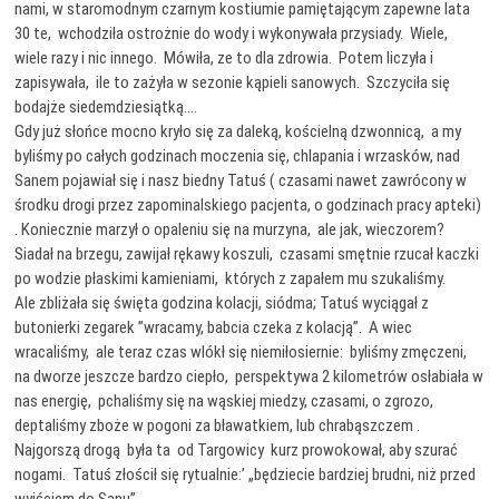
nami, w staromodnym czarnym kostiumie pamiętającym zapewne lata
30 te, wchodziła ostrożnie do wody i wykonywała przysiady. Wiele,
wiele razy i nic innego. Mówiła, ze to dla zdrowia. Potem liczyła i
zapisywała, ile to zażyła w sezonie kąpieli sanowych. Szczyciła się
bodajże siedemdziesiątką….
Gdy już słońce mocno kryło się za daleką, kościelną dzwonnicą, a my
byliśmy po całych godzinach moczenia się, chlapania i wrzasków, nad
Sanem pojawiał się i nasz biedny Tatuś ( czasami nawet zawrócony w
środku drogi przez zapominalskiego pacjenta, o godzinach pracy apteki)
. Koniecznie marzył o opaleniu się na murzyna, ale jak, wieczorem?
Siadał na brzegu, zawijał rękawy koszuli, czasami smętnie rzucał kaczki
po wodzie płaskimi kamieniami, których z zapałem mu szukaliśmy.
Ale zbliżała się święta godzina kolacji, siódma; Tatuś wyciągał z
butonierki zegarek ”wracamy, babcia czeka z kolacją”. A wiec
wracaliśmy, ale teraz czas wlókł się niemiłosiernie: byliśmy zmęczeni,
na dworze jeszcze bardzo ciepło, perspektywa 2 kilometrów osłabiała w
nas energię, pchaliśmy się na wąskiej miedzy, czasami, o zgrozo,
deptaliśmy zboże w pogoni za bławatkiem, lub chrabąszczem .
Najgorszą drogą była ta od Targowicy kurz prowokował, aby szurać
nogami. Tatuś złościł się rytualnie:’ „będziecie bardziej brudni, niż przed