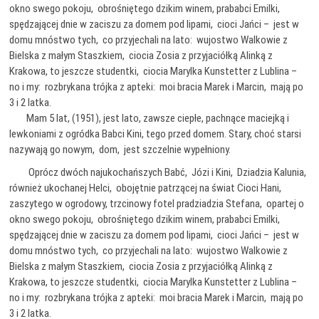
okno swego pokoju, obrośniętego dzikim winem, prababci Emilki,
spędzającej dnie w zaciszu za domem pod lipami, cioci Jańci – jest w
domu mnóstwo tych, co przyjechali na lato: wujostwo Walkowie z
Bielska z małym Staszkiem, ciocia Zosia z przyjaciółką Alinką z
Krakowa, to jeszcze studentki, ciocia Marylka Kunstetter z Lublina –
no i my: rozbrykana trójka z apteki: moi bracia Marek i Marcin, mają po
3 i 2 latka.
Mam 5 lat, (1951), jest lato, zawsze ciepłe,
pachnące maciejką i
lewkoniami z ogródka Babci Kini, tego przed domem. Stary, choć starsi
nazywają go nowym, dom, jest szczelnie wypełniony.
Oprócz dwóch najukochańszych Babć, Józi i Kini, Dziadzia Kalunia,
również ukochanej Helci, obojętnie patrzącej na świat Cioci Hani,
zaszytego w ogrodowy, trzcinowy fotel pradziadzia Stefana, opartej o
okno swego pokoju, obrośniętego dzikim winem, prababci Emilki,
spędzającej dnie w zaciszu za domem pod lipami, cioci Jańci – jest w
domu mnóstwo tych, co przyjechali na lato: wujostwo Walkowie z
Bielska z małym Staszkiem, ciocia Zosia z przyjaciółką Alinką z
Krakowa, to jeszcze studentki, ciocia Marylka Kunstetter z Lublina –
no i my: rozbrykana trójka z apteki: moi bracia Marek i Marcin, mają po
3 i 2 latka.