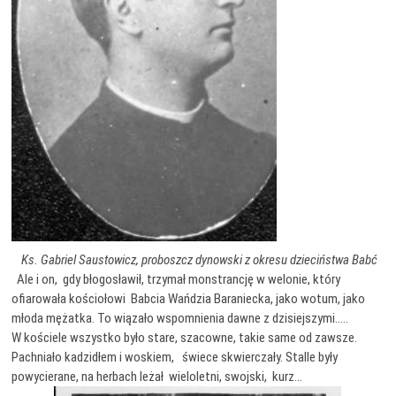
Ks. Gabriel Saustowicz, proboszcz dynowski z okresu dzieciństwa Babć
Ale i on, gdy błogosławił, trzymał monstrancję w welonie, który
ofiarowała kościołowi Babcia Wańdzia Baraniecka, jako wotum, jako
młoda mężatka. To wiązało wspomnienia dawne z dzisiejszymi…..
W kościele wszystko było stare, szacowne, takie same od zawsze.
Pachniało kadzidłem i woskiem, świece skwierczały. Stalle były
powycierane, na herbach leżał wieloletni, swojski, kurz…