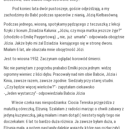
Pod koniec lata dwór pustoszeje, goście odjeżdżają, a my
zachodzimy do Babć podczas spacerów z nianią, Józią Kiełbasówną.
Podczas jednego, wiosną, spotykamy pędzącego z teczuszką z lekcji
fizyki z liceum ,Dziadzia Kalunia: „Józiu, czy moja matka jeszcze żyje?”
(chodziło o Emilię Paygertową). „ nie, już umarła”- odpowiada obojętnie
Józia. Jakże było mi żal Dziadzia kierującego się w stronę dworu.
Miałam 6 lat, ale oburzała mnie obojętność Józi.
Jest to wiosna 1952. Zaczynam oglądać korowód śmierci.
Nic nie pamiętam z pogrzebu prababci Emilki poza jednym: widzę
ogromny wieniec z liści dębu. Pracowały nad nim obie Babcie, Józia i
Kinia, zawsze razem, zawsze zgodnie. Siedziały przy starej studni.
-„Czy będzie więcej wieńców?”- zapytałam ciekawsko
-„Jeden wystarczy”- odpowiedziała Babcia Józia
W lecie czeka nas niespodzianka: Ciocia Tereska przyjeżdża z
malutką córeczką, Elżunią. Szalałam z radości marząc o chwili zabawy z
jedyną kuzyneczką, jaką miałam i mam dotąd ( niestety nigdy tego nie
doczekałam: 6 lat to bardzo duża różnica. Ja zawsze byłam duża, a
Elżunia mała, a potem nastąpiły dalekie wyjazdy, które nas rozłączyły).