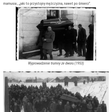
mamusia:, „jaki to przystojny mężczyzna, nawet po śmierci”.
Wyprowadzenie trumny ze dworu (1953)