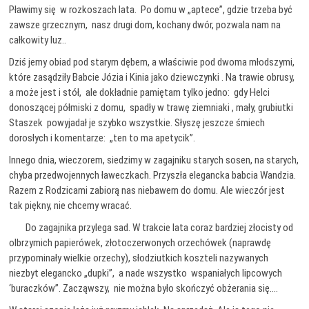
Pławimy się w rozkoszach lata. Po domu w „aptece”, gdzie trzeba być
zawsze grzecznym, nasz drugi dom, kochany dwór, pozwala nam na
całkowity luz..
Dziś jemy obiad pod starym dębem, a właściwie pod dwoma młodszymi,
które zasądziły Babcie Józia i Kinia jako dziewczynki . Na trawie obrusy,
a może jest i stół, ale dokładnie pamiętam tylko jedno: gdy Helci
donoszącej półmiski z domu, spadły w trawę ziemniaki , mały, grubiutki
Staszek powyjadał je szybko wszystkie. Słyszę jeszcze śmiech
dorosłych i komentarze: „ten to ma apetycik”.
Innego dnia, wieczorem, siedzimy w zagajniku starych sosen, na starych,
chyba przedwojennych ławeczkach. Przyszła elegancka babcia Wandzia.
Razem z Rodzicami zabiorą nas niebawem do domu. Ale wieczór jest
tak piękny, nie chcemy wracać.
Do zagajnika przylega sad. W trakcie lata coraz bardziej złocisty od
olbrzymich papierówek, złotoczerwonych orzechówek (naprawdę
przypominały wielkie orzechy), słodziutkich koszteli nazywanych
niezbyt elegancko „dupki”, a nade wszystko wspaniałych lipcowych
‘buraczków”. Zacząwszy, nie można było skończyć obżerania się….