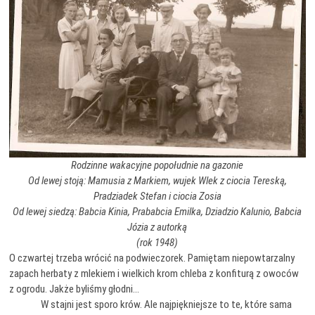
Rodzinne wakacyjne popołudnie na gazonie
Od lewej stoją: Mamusia z Markiem, wujek Wlek z ciocia Tereską,
Pradziadek Stefan i ciocia Zosia
Od lewej siedzą: Babcia Kinia, Prababcia Emilka, Dziadzio Kalunio, Babcia
Józia z autorką
(rok 1948)
O czwartej trzeba wrócić na podwieczorek. Pamiętam niepowtarzalny
zapach herbaty z mlekiem i wielkich krom chleba z konfiturą z owoców
z ogrodu. Jakże byliśmy głodni…
W stajni jest sporo krów. Ale najpiękniejsze to te, które sama