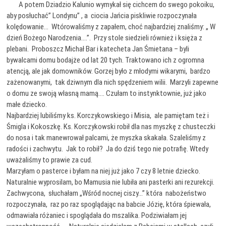
A potem Dziadzio Kalunio wymykał się cichcem do swego pokoiku,
aby posłuchać” Londynu” , a ciocia Jańcia piskliwie rozpoczynała
kolędowanie… Wtórowaliśmy z zapałem, choć najbardziej znaliśmy: „ W
dzień Bożego Narodzenia….”. Przy stole siedzieli również i księża z
plebani. Proboszcz Michał Bar i katecheta Jan Śmietana – byli
bywalcami domu bodajże od lat 20 tych. Traktowano ich z ogromna
atencją, ale jak domowników. Gorzej było z młodymi wikarymi, bardzo
zażenowanymi, tak dziwnym dla nich spędzeniem wilii. Marzyli zapewne
o domu ze swoją własną mamą…. Czułam to instynktownie, już jako
małe dziecko.
Najbardziej lubiliśmy ks. Korczykowskiego i Misia, ale pamiętam też i
Śmigla i Kokoszkę. Ks. Korczykowski robił dla nas myszkę z chusteczki
do nosa i tak manewrował palcami, że myszka skakała. Szaleliśmy z
radości i zachwytu. Jak to robił? Ja do dziś tego nie potrafię. Wtedy
uważaliśmy to prawie za cud.
Marzyłam o pasterce i byłam na niej już jako 7 czy 8 letnie dziecko.
Naturalnie wyprosilam, bo Mamusia nie lubiła ani pasterki ani rezurekcji.
Zachwycona, słuchałam „Wśród nocnej ciszy…” która nabożeństwo
rozpoczynała, raz po raz spoglądając na babcie Józię, która śpiewała,
odmawiała różaniec i spoglądała do mszalika. Podziwiałam jej