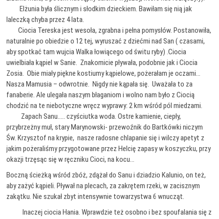
Elżunia była ślicznym i słodkim dzieckiem. Bawiłam się nią jak
laleczką chyba przez 4 lata.
Ciocia Tereska jest wesoła, zgrabna i pełna pomysłów. Postanowiła,
naturalnie po obiedzie o 12 tej, wyruszać z dziećmi nad San ( czasami,
aby spotkać tam wujcia Walka łowiącego od świtu ryby) .Ciocia
uwielbiała kąpiel w Sanie. Znakomicie pływała, podobnie jak i Ciocia
Zosia. Obie miały piękne kostiumy kąpielowe, pożerałam je oczami…
Nasza Mamusia – odwrotnie. Nigdy nie kąpała się. Uważała to za
fanaberie. Ale ulegała naszym błaganiom i wolno nam było z Ciocią
chodzić na te niebotyczne wręcz wyprawy: 2 km wśród pól miedzami.
Zapach Sanu….. czyściutka woda. Ostre kamienie, ciepły,
przybrzeżny muł, stary Marynowski- przewoźnik do Bartkówki niczym
Św. Krzysztof na krypie, nasze radosne chlapanie się i wilczy apetyt z
jakim pożeraliśmy przygotowane przez Helcię zapasy w koszyczku, przy
okazji trzęsąc się w ręczniku Cioci, na kocu…
Boczną ścieżką wśród zbóż, zdążał do Sanu i dziadzio Kalunio, on też,
aby zażyć kąpieli. Pływał na plecach, za zakrętem rzeki, w zacisznym
zakątku. Nie szukał zbyt intensywnie towarzystwa 6 wnucząt.
Inaczej ciocia Hania. Wprawdzie też osobno i bez spoufalania się z