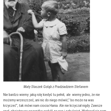
Mały Staszek Gołąb z Pradziadziem Stefanem
Nie bardzo wiemy jaką rolę kiedyś tu pełnił, ale wiemy jedno, że nie
możemy wrzeszczeć, ani nic do niego mówić,” bo może na was
krzyczeć”, tak mówi nam ciocia Hania. Ale nie krzyczał nigdy. Zawsze
spał, obojętny na wszystko wokół, na nas i cały świat. Wydawał się nam