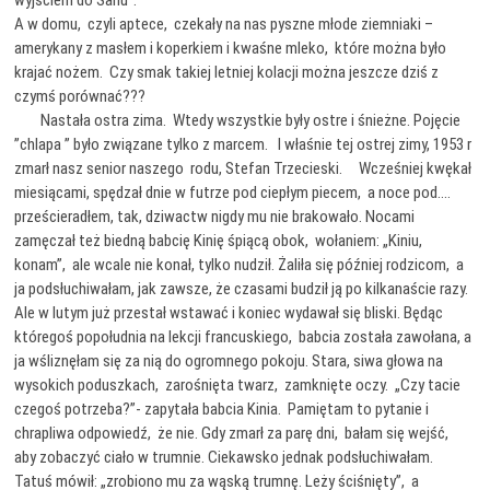
wyjściem do Sanu”.
A w domu, czyli aptece, czekały na nas pyszne młode ziemniaki –
amerykany z masłem i koperkiem i kwaśne mleko, które można było
krajać nożem. Czy smak takiej letniej kolacji można jeszcze dziś z
czymś porównać???
Nastała ostra zima. Wtedy wszystkie były ostre i śnieżne. Pojęcie
”chlapa ” było związane tylko z marcem. I właśnie tej ostrej zimy, 1953 r
zmarł nasz senior naszego rodu, Stefan Trzecieski. Wcześniej kwękał
miesiącami, spędzał dnie w futrze pod ciepłym piecem, a noce pod….
prześcieradłem, tak, dziwactw nigdy mu nie brakowało. Nocami
zamęczał też biedną babcię Kinię śpiącą obok, wołaniem: „Kiniu,
konam”, ale wcale nie konał, tylko nudził. Żaliła się później rodzicom, a
ja podsłuchiwałam, jak zawsze, że czasami budził ją po kilkanaście razy.
Ale w lutym już przestał wstawać i koniec wydawał się bliski. Będąc
któregoś popołudnia na lekcji francuskiego, babcia została zawołana, a
ja wśliznęłam się za nią do ogromnego pokoju. Stara, siwa głowa na
wysokich poduszkach, zarośnięta twarz, zamknięte oczy. „Czy tacie
czegoś potrzeba?”- zapytała babcia Kinia. Pamiętam to pytanie i
chrapliwa odpowiedź, że nie. Gdy zmarł za parę dni, bałam się wejść,
aby zobaczyć ciało w trumnie. Ciekawsko jednak podsłuchiwałam.
Tatuś mówił: „zrobiono mu za wąską trumnę. Leży ściśnięty”, a