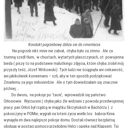
Kondukt pogrzebowy zbliża sie do cmentarza
Na pogrzeb nikt mnie nie zabrał, chyba było za zimno. Ale za
trumną szedł tłum, w chustach, wytartych płaszczynach, ot powojenna
bieda ( piszę to na podstawie malutkiego zdjęcia, które chyba zrobił mój
przyszły teść, Józef Witkowski). Tych ludzi nie ściągnęła ani ciekawość,
ani jakikolwiek konwenans – szli, aby w ten sposób podziękować
Zmarłemu za jego miłosierdzie. Ale o tym dowiedziałam się znacznie
później….
Do dworu, na pokoje po ‘tacie’, wprowadzili się państwo
Orłosiowie. Wyrzuceni ( chyba jako źle widziani z powodu przedwojennej
pracy: pan Orłoś był rządcą w majątku Skrzyńskich w Bachórzu ) z
pokoiczyny w POMie, wygrali na loterii życia wielki los: babcia Kinia
wynajęła im dwa najlepsze pokoje domu. Dostali również bezpłatną
obsługę w postaci pomocy przedobrej Helci i opiekę nad Klapsem. Tej