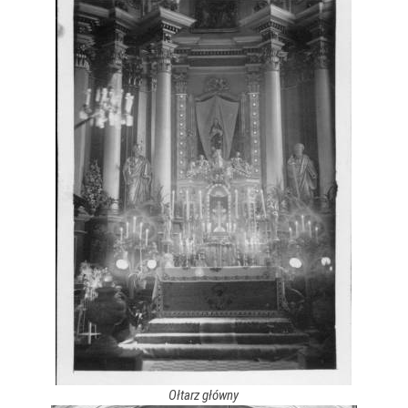
Ołtarz główny