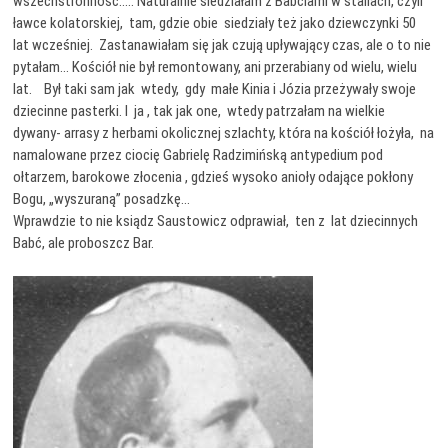
wszechstronność….. Naturalnie siedziałam z Babciami w stallach, czyli
ławce kolatorskiej, tam, gdzie obie siedziały też jako dziewczynki 50
lat wcześniej. Zastanawiałam się jak czują upływający czas, ale o to nie
pytałam… Kościół nie był remontowany, ani przerabiany od wielu, wielu
lat. Był taki sam jak wtedy, gdy małe Kinia i Józia przeżywały swoje
dziecinne pasterki. I ja , tak jak one, wtedy patrzałam na wielkie
dywany- arrasy z herbami okolicznej szlachty, która na kościół łożyła, na
namalowane przez ciocię Gabrielę Radzimińską antypedium pod
ołtarzem, barokowe złocenia , gdzieś wysoko anioły odające pokłony
Bogu, „wyszuraną” posadzkę…
Wprawdzie to nie ksiądz Saustowicz odprawiał, ten z lat dziecinnych
Babć, ale proboszcz Bar.