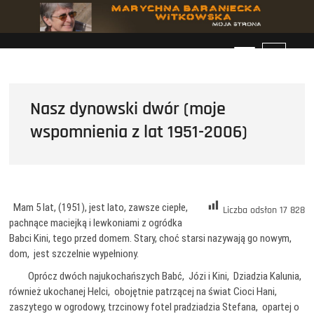
Przejdź
do
treści
P
r
z
y
Nasz dynowski dwór (moje
c
wspomnienia z lat 1951-2006)
i
s
k
m
e
n
Mam 5 lat, (1951), jest lato, zawsze ciepłe,
Liczba odsłon
17 828
u
pachnące maciejką i lewkoniami z ogródka
Babci Kini, tego przed domem. Stary, choć starsi nazywają go nowym,
dom, jest szczelnie wypełniony.
Oprócz dwóch najukochańszych Babć, Józi i Kini, Dziadzia Kalunia,
również ukochanej Helci, obojętnie patrzącej na świat Cioci Hani,
zaszytego w ogrodowy, trzcinowy fotel pradziadzia Stefana, opartej o