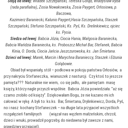
Stoją od lewej:
Władek Szczepański, Tereska Gołąb, Władysław Ryba
(rada parafialna), Zosia Nowakowska, Zosia Paygert, Orłosiowa, p.
Baczowa,
Kazimierz Baraniecki, Kalunio Paygert,Hasia Szczepańska, Staszek
Szczepański, Stefunio Szczepański, Ks. Pyś, Ks. Drelinkiewicz, ojciec
ks. Pysia.
Siedza od lewej
: Babcia Józia, Ciocia Hania, Małgosia Baraniecka,
Babcia Wańdzia Baraniecka, ks. Proboszcz Michał Bar, Stefanek, Babcia
Kinia, O. Dorda, Ciocia Jańcia Jaszczurowska, ks. Jan Śmietana.
Dzieci od lewej:
Marek, Marcin i Marychna Baranieccy, Staszek i Elżunia
Gołąbowie.
Obiad był wspaniały, stół – podkowa w pokoju państwa Orłosiów, a
przy nakryciu Stefaneczka, wianuszek z nasturcji. Czy ktoś to jeszcze
pamięta??? Naturalnie nie wiem, co się jadło, ale pamiętam masę
księży, którzy nagle przyszli wspólnie. Babcia Józia powiedziała: ”aż się
czarno zrobiło od księży”. Dziękowałam Bogu, że nie kazano mi ich
całować w rękę. A byli to: ks.ks. Bar, Śmietana, Drylinkiewicz, Dorda, Pyś,
no i nasz kochany Stefaneczek – na długie lata przyjaciel wszystkich
rozgałęzień familijnych (wiązał nas węzłem małżeńskim, chrzcił,
dzieci i wnuki, prowadził pogrzeby, do niedawna był zawsze z nami,
prawdziwy przyjaciel).