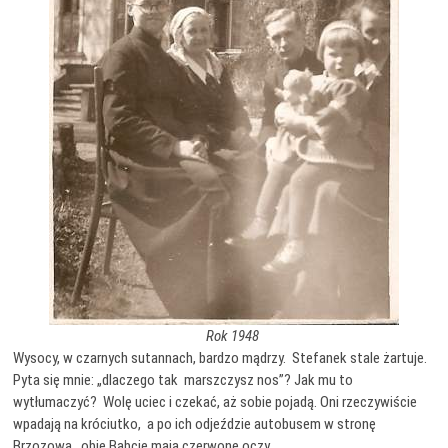
Rok 1948
Wysocy, w czarnych sutannach, bardzo mądrzy. Stefanek stale żartuje.
Pyta się mnie: „dlaczego tak marszczysz nos”? Jak mu to
wytłumaczyć? Wolę uciec i czekać, aż sobie pojadą. Oni rzeczywiście
wpadają na króciutko, a po ich odjeździe autobusem w stronę
Brzozowa, obie Babcie maja czerwone oczy…