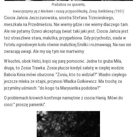
Prababcia na spacerku,
towarzyszymy jej z Markiem i naszą przyjaciółeczką, Zosią Sieńkówną.(1951)
Ciocia Jańcia Jaszczurowska, siostra Stefana Trzecieskiego,
mieszkała na Przedmieściu. Nie wiemy gdzie i nie wiemy dlaczego tam.
Ale nie pytamy. Dzieci akceptują świat taki jaki jest. Ciocia Jańcia jest
też straszliwie stara, malutka, przygarbiona. Gdy przychodzi, siada w
fotelu ogrodowym koło równie malutkiej Emilki i rozmawiają. Na nas nie
zwracają uwagi. Ale my się tym nie martwimy.
W kuchni, obok Helci, kręci się parę pomocnic. Jedna to gruba Mila,
druga, to Zosia Trawka. Zosia płucze kiedyś sałatę w ciepłej wodzie.
Babcia Kinia mówi oburzona: ”Zosiu, kto to widział?” Wiadro ciepłego
jeszcze mleka ze stajni, przynosi Władka Gołkiewicz. Ma trochę za
przymilny uśmiech: ”do kogo ta Marysieńka podobna?”
O problemach krowich konferuje namiętnie z ciocia Hanią. Mówi do
cioci:” proszę panienki”.