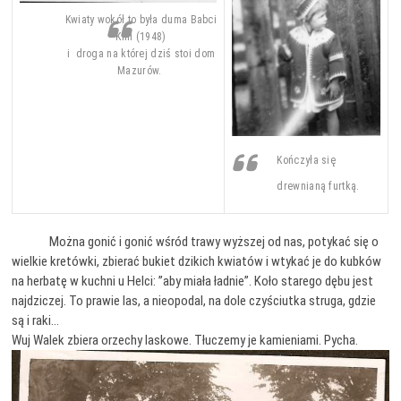
Kwiaty wokół to była duma Babci
Kini (1948)
i droga na której dziś stoi dom
Mazurów.
Kończyła się
drewnianą furtką.
Można gonić i gonić wśród trawy wyższej od nas, potykać się o
wielkie kretówki, zbierać bukiet dzikich kwiatów i wtykać je do kubków
na herbatę w kuchni u Helci: ”aby miała ładnie”. Koło starego dębu jest
najdziczej. To prawie las, a nieopodal, na dole czyściutka struga, gdzie
są i raki…
Wuj Walek zbiera orzechy laskowe. Tłuczemy je kamieniami. Pycha.