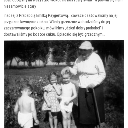
niesamowicie stary.
Inaczej z Prababcią Emilką Paygertową. Zawsze czatowaliśmy na jej
przyjazne kiwnięcie z okna. Wtedy grzecznie wchodziliśmy do jej
zaczarowanego pokoiku, mówiliśmy „dzień dobry prababci” i
dostawaliśmy po kostce cukru. Opłacało się być grzecznym…