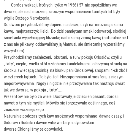
Oprócz wakacji, których tylko w 1956 i 57 nie spędziliśmy we
dworze, ale nad morzem, uroczym wspomnieniem tamtych lat były
wigilie Bożego Narodzenia.
Do dworu przychodziliśmy dopiero na deser, czyli na mrożoną czarna
kawę, majstersztyk Helci. Do dziś pamiętam smak lodowatej, słodkiej
śmietanki wypełniającej filiżankę nad czarną zimną kawą (naturalnie nikt
z nas nie pił kawy; oddawaliśmy ją Mamusi, ale śmietankę wyżeraliśmy
wszystkim)..
Przychodziliśmy zaśnieżeni, okutani, a tu w pokoju Orłosiów, czyli u
„taty”, ciepło, wielki stół ozdobiony kandelabrami, olbrzymią struclą na
środku, świecącą choinką na biurku pani Orłosiowej, snopami 4-ch zbóż
w czterech kątach. To było to!!. Niezapomniana atmosfera, z niczym
nieporównywalna. Nigdy i nigdzie nie przeżywałam tak nastroju świat
jak we dworze, w pokoju „ taty”…..
Prezentów nie było za wiele. Dostawały je dzieci en pasant, dorośli
nawet o tym nie myśleli. Mówiło się i przeżywało coś innego, coś
znacznie ważniejszego……
Naturalnie podczas tych kaw mrożonych wspominano dawne czasy, i
Sidorów i Rudniki i dawne wilie w starym, dynowskim
dworze.Chłonęliśmy te opowieści.