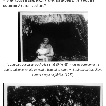
W starej szopie leżą już pryzmy jabłek. Na sprzedaż. Ale ja tego nie
rozumiem. A co nam zostanie?…
To zdjęcie i poniższe pochodzą z lat 1947i 48; moje wspomnienia są
trochę późniejsze, ale wszystko było takie same – i kochana babcia Józia
i stara szopa na jabłka. (1947)