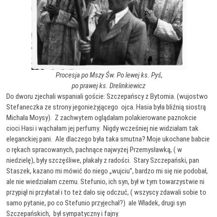
Procesja po Mszy Św. Po lewej ks. Pyś,
po prawej ks. Drelinkiewicz
Do dworu zjechali wspaniali goście: Szczepańscy z Bytomia. (wujostwo
Stefaneczka ze strony jegonieżyjącego ojca. Hasia była bliźnią siostrą
Michała Moysy). Z zachwytem oglądałam polakierowane paznokcie
cioci Hasi i wąchałam jej perfumy. Nigdy wcześniej nie widziałam tak
eleganckiej pani. Ale dlaczego była taka smutna? Moje ukochane babcie
o rękach spracowanych, pachnące najwyżej Przemysławką, ( w
niedzielę), były szczęśliwe, płakały z radości. Stary Szczepański, pan
Staszek, kazano mi mówić do niego „wujciu”, bardzo mi się nie podobał,
ale nie wiedziałam czemu. Stefunio, ich syn, był w tym towarzystwie ni
przypiął ni przyłatał i to też dało się odczuć, ( wszyscy zdawali sobie to
samo pytanie, po co Stefunio przyjechał?) ale Władek, drugi syn
Szczepańskich, był sympatyczny i fajny.