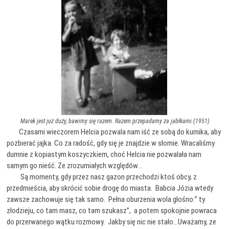
Marek jest już duży, bawimy się razem. Razem przepadamy za jabłkami.(1951)
Czasami wieczorem Helcia pozwala nam iść ze sobą do kurnika, aby
pozbierać jajka. Co za radość, gdy się je znajdzie w słomie. Wracaliśmy
dumnie z kopiastym koszyczkiem, choć Helcia nie pozwalała nam
samym go nieść. Ze zrozumiałych względów…
Są momenty, gdy przez nasz gazon przechodzi ktoś obcy, z
przedmieścia, aby skrócić sobie drogę do miasta. Babcia Józia wtedy
zawsze zachowuje się tak samo. Pełna oburzenia wola głośno:” ty
złodzieju, co tam masz, co tam szukasz”, a potem spokojnie powraca
do przerwanego wątku rozmowy. Jakby się nic nie stało…Uważamy, ze