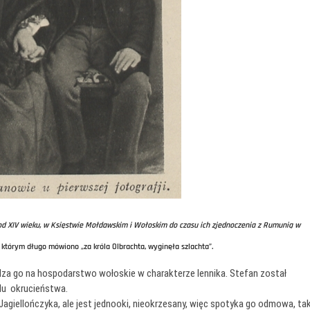
d XIV wieku, w Księstwie Mołdawskim i Wołoskim do czasu ich zjednoczenia z Rumunią w
, o którym długo mówiono „za króla Olbrachta, wyginęła szlachta”.
dza go na hospodarstwo wołoskie w charakterze lennika. Stefan został
du okrucieństwa.
 Jagiellończyka, ale jest jednooki, nieokrzesany, więc spotyka go odmowa, ta