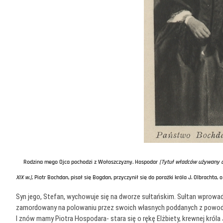
Rodzina mego Ojca pochodzi z Wołoszczyzny. Hospodar
[Tytuł władców używany o
XIX w.]
, Piotr Bochdan, pisał się Bogdan, przyczynił się do porażki króla J. Olbrachta
Syn jego, Stefan, wychowuje się na dworze sułtańskim. Sułtan wprowa
zamordowany na polowaniu przez swoich własnych poddanych z powo
I znów mamy Piotra Hospodara- stara się o rękę Elżbiety, krewnej króla