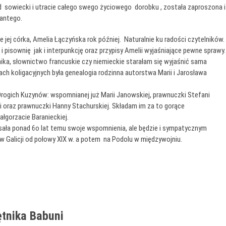
sowiecki i utracie całego swego życiowego dorobku , została zaproszona i
santego.
 jej córka, Amelia Łączyńska rok później. Naturalnie ku radości czytelników.
 pisownię jak i interpunkcję oraz przypisy Amelii wyjaśniające pewne sprawy.
nika, słownictwo francuskie czy niemieckie starałam się wyjaśnić sama
h koligacyjnych była genealogia rodzinna autorstwa Marii i Jarosława
rogich Kuzynów: wspomnianej już Marii Janowskiej, prawnuczki Stefani
lii oraz prawnuczki Hanny Stachurskiej. Składam im za to gorące
łgorzacie Baranieckiej.
 pisała ponad 6o lat temu swoje wspomnienia, ale będzie i sympatycznym
 Galicji od połowy XIX w. a potem na Podolu w międzywojniu.
tnika Babuni