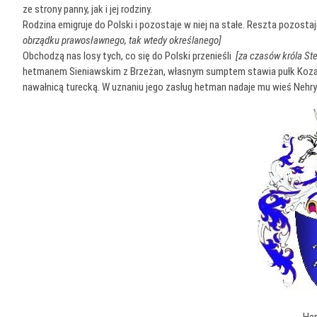
ze strony panny, jak i jej rodziny.
Rodzina emigruje do Polski i pozostaje w niej na stałe. Reszta pozost
obrządku prawosławnego, tak wtedy określanego]
Obchodzą nas losy tych, co się do Polski przenieśli
[za czasów króla Ste
hetmanem Sieniawskim z Brzeżan, własnym sumptem stawia pułk Kozak
nawałnicą turecką. W uznaniu jego zasług hetman nadaje mu wieś Nehrybk
He