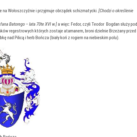
aje na Wołoszczyźnie i przyjmuje obrządek schizmatycki.
[Chodzi o określenie
fana Batorego – lata 70te XVI w.]
a więc: Fedor, czyli Teodor Bogdan służy po
ów regestrowych których zostaje atamanem, broni dzielnie Brzeżany przed
ę nad Pilicą i herb Bończa (biały koń z rogiem na niebieskim polu).
rb Bończa