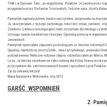
1948 r. w Dynowie. Tam , po wypędzeniu Polaków ze Lwowa przez rząd 
przygarnięta przez Stefanów Trzecieskich, Teściów syna, Józefa Kala
Pamiętnik napisany piórem, bardzo nieczytelnie, skopiowała na maszynie
Ja skorzystałam z tej kopii zachowując tekst bez zmian, zarówno styl i
Zawiłości (zwłaszcza koligacyjne) mało zrozumiale dla młodego czytel
stosując nawias kwadratowy i kursywę. Ogromną pomocą w wyjaśnieniac
Janowskich.
Pamiętnik opatrzyłam zdjęciami pochodzącymi ze zbiorów rodzinnych D
Ujejskiej, najmłodszej siostry Emilii , Jana Łączyńskiego, prawnuka Emi
podziękowania. Nieliczne rodzinne zdjęcia odziedziczyłam po Matce, Ma
Liczę , że lektura zaciekawi nie tylko rodzinę dla której Staruszeczka
przyczynkiem dla zainteresowanych losami i sposobem życia Polaków w
Życzę ciekawej lektury!
Maria Baraniecka-Witkowska- luty 2013
GARŚĆ WSPOMNIEŃ
Z Pamię