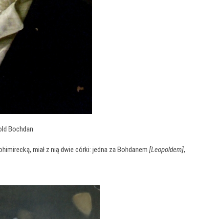
old Bochdan
himirecką, miał z nią dwie córki: jedna za Bohdanem
[Leopoldem]
,