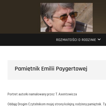
Przejdź
do
treści
ROZMAITOŚCI O RODZINIE
Pamiętnik Emilii Paygertowej
Portret autorki namalowany przez T. Axentowicza
Oddaję Drogim Czytelnikom mojej strony kolejny, rodzinny pamiętnik. T