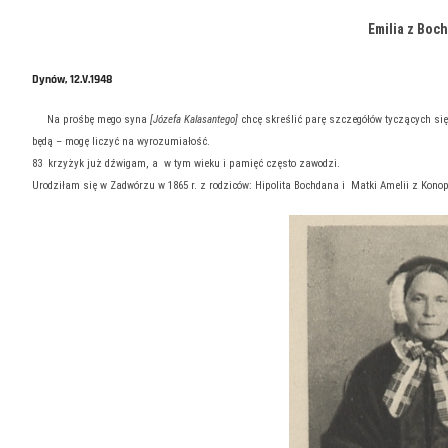
Emilia z Bo
Dynów, 12.V.1948
Na prośbę mego syna
[Józefa Kalasantego]
chcę skreślić parę szczegółów tyczących się 
będą – mogę liczyć na wyrozumiałość.
83 krzyżyk już dźwigam, a w tym wieku i pamięć często zawodzi.
Urodziłam się w Zadwórzu w 1865 r. z rodziców: Hipolita Bochdana i Matki Amelii z Kono