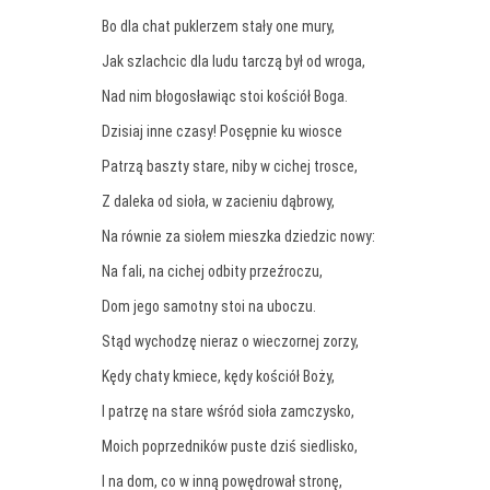
Bo dla chat puklerzem stały one mury,
Jak szlachcic dla ludu tarczą był od wroga,
Nad nim błogosławiąc stoi kościół Boga.
Dzisiaj inne czasy! Posępnie ku wiosce
Patrzą baszty stare, niby w cichej trosce,
Z daleka od sioła, w zacieniu dąbrowy,
Na równie za siołem mieszka dziedzic nowy:
Na fali, na cichej odbity przeźroczu,
Dom jego samotny stoi na uboczu.
Stąd wychodzę nieraz o wieczornej zorzy,
Kędy chaty kmiece, kędy kościół Boży,
I patrzę na stare wśród sioła zamczysko,
Moich poprzedników puste dziś siedlisko,
I na dom, co w inną powędrował stronę,