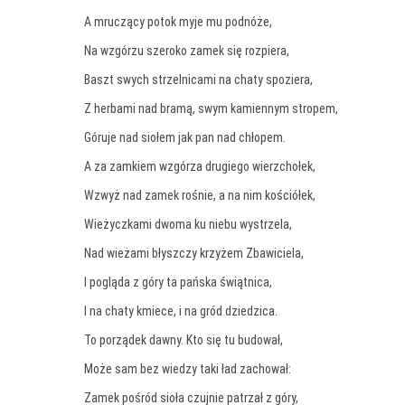
A mruczący potok myje mu podnóże,
Na wzgórzu szeroko zamek się rozpiera,
Baszt swych strzelnicami na chaty spoziera,
Z herbami nad bramą, swym kamiennym stropem,
Góruje nad siołem jak pan nad chłopem.
A za zamkiem wzgórza drugiego wierzchołek,
Wzwyż nad zamek rośnie, a na nim kościółek,
Wieżyczkami dwoma ku niebu wystrzela,
Nad wieżami błyszczy krzyżem Zbawiciela,
I pogląda z góry ta pańska świątnica,
I na chaty kmiece, i na gród dziedzica.
To porządek dawny. Kto się tu budował,
Może sam bez wiedzy taki ład zachował:
Zamek pośród sioła czujnie patrzał z góry,