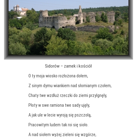
Sidorów – zamek i kościół
O ty moja wiosko rozłożona dołem,
Z sinym dymu wiankiem nad słomianym czołem,
Chaty twe wzdłuż rzeczki do ziemi przylgnęły,
Płoty w swe ramiona twe sady ujęły,
A jak ule w lecie wyroją się pszczołą,
Pracowitym ludem tak roi się sioło.
A nad siołem wyżej zieleni się wzgórze,