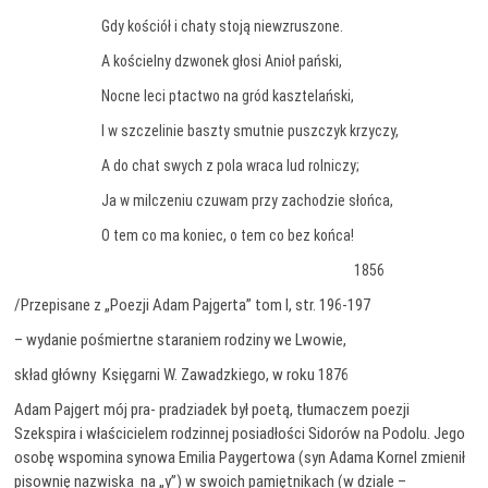
Gdy kościół i chaty stoją niewzruszone.
A kościelny dzwonek głosi Anioł pański,
Nocne leci ptactwo na gród kasztelański,
I w szczelinie baszty smutnie puszczyk krzyczy,
A do chat swych z pola wraca lud rolniczy;
Ja w milczeniu czuwam przy zachodzie słońca,
O tem co ma koniec, o tem co bez końca!
1856
/Przepisane z „Poezji Adam Pajgerta” tom I, str. 196-197
– wydanie pośmiertne staraniem rodziny we Lwowie,
skład główny Księgarni W. Zawadzkiego, w roku 1876
Adam Pajgert mój pra- pradziadek był poetą, tłumaczem poezji
Szekspira i właścicielem rodzinnej posiadłości Sidorów na Podolu. Jego
osobę wspomina synowa Emilia Paygertowa (syn Adama Kornel zmienił
pisownię nazwiska na „y”) w swoich pamiętnikach (w dziale –