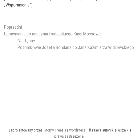
„Wspomnienia”)
Nawigacja
Poprzedni
Poprzedni
wpis:
Uprawnienia do naucznia francuskiego Kingi Moysowej
wpisu
Następny
Następny
wpis:
Potomkowie Józefa Bohdana do Jana Kazimierza Witkowskiego
| Zaprojektowany przez:
Motyw Freesia
|
WordPress
| © Prawa autorskie Wszelkie
prawa zastrzeżone