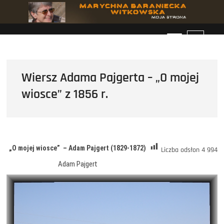
Przejdź
do
treści
P
r
z
y
Wiersz Adama Pajgerta – „O mojej
c
wiosce” z 1856 r.
i
s
k
m
e
n
„O mojej wiosce” – Adam Pajgert (1829-1872)
Liczba odsłon
4 994
u
Adam Pajgert